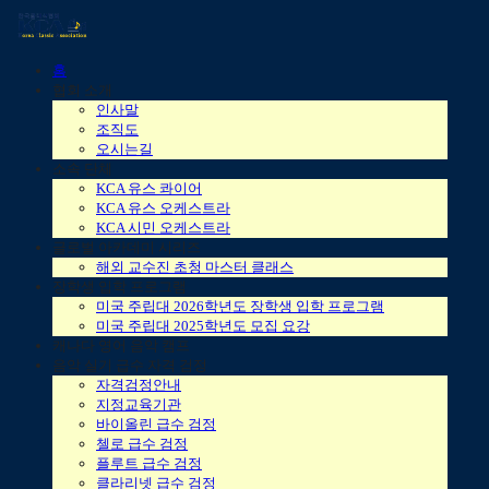
홈
협회 소개
인사말
조직도
오시는길
소속 단체
KCA 유스 콰이어
KCA 유스 오케스트라
KCA 시민 오케스트라
글로벌 아카데미 시리즈
해외 교수진 초청 마스터 클래스
장학생 입학 프로그램
미국 주립대 2026학년도 장학생 입학 프로그램
미국 주립대 2025학년도 모집 요강
캐나다 영어 음악 캠프
음악 실기 급수 자격 검정
자격검정안내
지정교육기관
바이올린 급수 검정
첼로 급수 검정
플루트 급수 검정
클라리넷 급수 검정