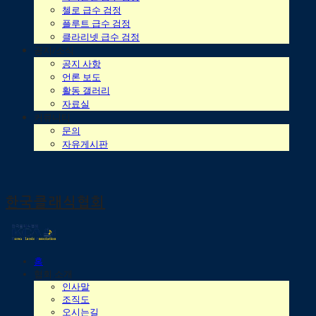
첼로 급수 검정
플루트 급수 검정
클라리넷 급수 검정
공지/소식
공지 사항
언론 보도
활동 갤러리
자료실
커뮤니티
문의
자유게시판
한국클래식협회
홈
협회 소개
인사말
조직도
오시는길