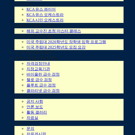
소속 단체
KCA 유스 콰이어
KCA 유스 오케스트라
KCA 시민 오케스트라
글로벌 아카데미 시리즈
해외 교수진 초청 마스터 클래스
장학생 입학 프로그램
미국 주립대 2026학년도 장학생 입학 프로그램
미국 주립대 2025학년도 모집 요강
캐나다 영어 음악 캠프
음악 실기 급수 자격 검정
자격검정안내
지정교육기관
바이올린 급수 검정
첼로 급수 검정
플루트 급수 검정
클라리넷 급수 검정
공지/소식
공지 사항
언론 보도
활동 갤러리
자료실
커뮤니티
문의
자유게시판