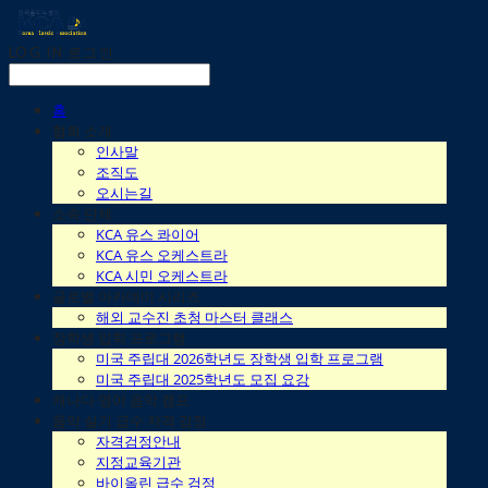
LOG IN
로그인
홈
협회 소개
인사말
조직도
오시는길
소속 단체
KCA 유스 콰이어
KCA 유스 오케스트라
KCA 시민 오케스트라
글로벌 아카데미 시리즈
해외 교수진 초청 마스터 클래스
장학생 입학 프로그램
미국 주립대 2026학년도 장학생 입학 프로그램
미국 주립대 2025학년도 모집 요강
캐나다 영어 음악 캠프
음악 실기 급수 자격 검정
자격검정안내
지정교육기관
바이올린 급수 검정